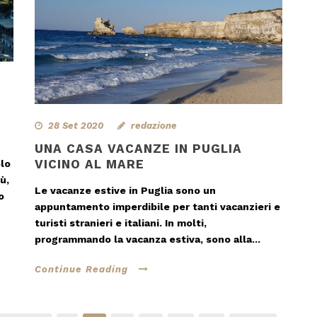
28 Set 2020
redazione
UNA CASA VACANZE IN PUGLIA
VICINO AL MARE
lo
ù,
Le vacanze estive in Puglia sono un
o
appuntamento imperdibile per tanti vacanzieri e
turisti stranieri e italiani. In molti,
programmando la vacanza estiva, sono alla...
Continue Reading