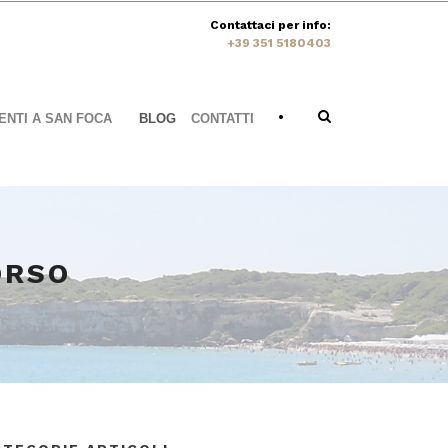
Contattaci per info:
+39 351 5180403
•
NTI A SAN FOCA
BLOG
CONTATTI
ORSO