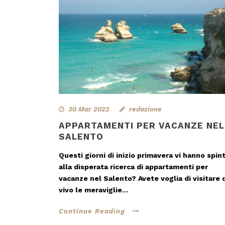
30 Mar 2022
redazione
APPARTAMENTI PER VACANZE NEL
SALENTO
Questi giorni di inizio primavera vi hanno spin
alla disperata ricerca di appartamenti per
vacanze nel Salento? Avete voglia di visitare 
vivo le meraviglie...
Continue Reading