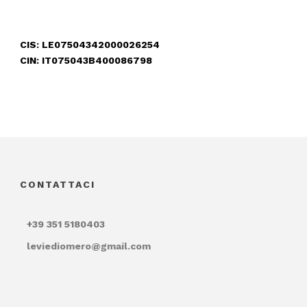
CIS: LE07504342000026254
CIN: IT075043B400086798
CONTATTACI
+39 351 5180403
leviediomero@gmail.com