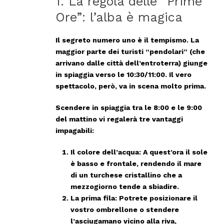
1. La regola delle “Prime
Ore”: l’alba è magica
Il segreto numero uno è il tempismo. La
maggior parte dei turisti “pendolari” (che
arrivano dalle città dell’entroterra) giunge
in spiaggia verso le 10:30/11:00. Il vero
spettacolo, però, va in scena molto prima.
Scendere in spiaggia tra le
8:00 e le 9:00
del mattino
vi regalerà tre vantaggi
impagabili:
Il colore dell’acqua:
A quest’ora il sole
è basso e frontale, rendendo il mare
di un turchese cristallino che a
mezzogiorno tende a sbiadire.
La prima fila:
Potrete posizionare il
vostro ombrellone o stendere
l’asciugamano vicino alla riva,