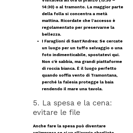
Visitatela all’ora di pranzo (13:30 –
14:30) o al tramonto. La maggior parte
della folla si concentra a metà
mattina. Ricordate che l’accesso è
regolamentato per preservarne la
bellezza.
I Faraglioni di Sant’Andrea:
Se cercate
un luogo per un tuffo selvaggio o una
foto indimenticabile, spostatevi qui.
Non c’è sabbia, ma grandi piattaforme
di roccia bianca. È il luogo perfetto
quando soffia vento di Tramontana,
perché la falesia protegge la baia
rendendo il mare una tavola.
5. La spesa e la cena:
evitare le file
Anche fare la spesa può diventare
un’impresa se si va all’orario sbagliato