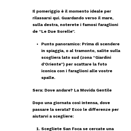
Il pomeriggio è il momento ideale per
rilassarsi qui. Guardando verso il mare,
sulla destra, noterete i famosi faraglioni
de
“Le Due Sorelle”
.
Punto panoramico:
Prima di scendere
in spiaggia, o al tramonto, salite sulla
scogliera lato sud (zona “Giardini
d’Oriente”) per scattare la foto
iconica con i faraglioni alle vostre
spalle.
Sera: Dove andare? La Movida Gentile
Dopo una giornata così intensa, dove
passare la serata? Ecco le differenze per
aiutarvi a scegliere:
Scegliete San Foca
se cercate una