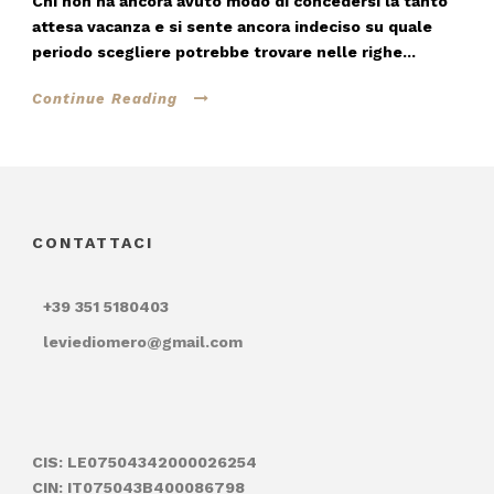
Chi non ha ancora avuto modo di concedersi la tanto
attesa vacanza e si sente ancora indeciso su quale
periodo scegliere potrebbe trovare nelle righe...
Continue Reading
CONTATTACI
+39 351 5180403
leviediomero@gmail.com
CIS: LE07504342000026254
CIN: IT075043B400086798