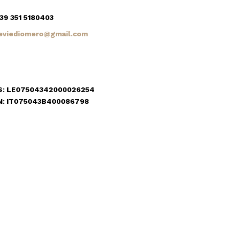
39 351 5180403
eviediomero@gmail.com
S: LE07504342000026254
N: IT075043B400086798