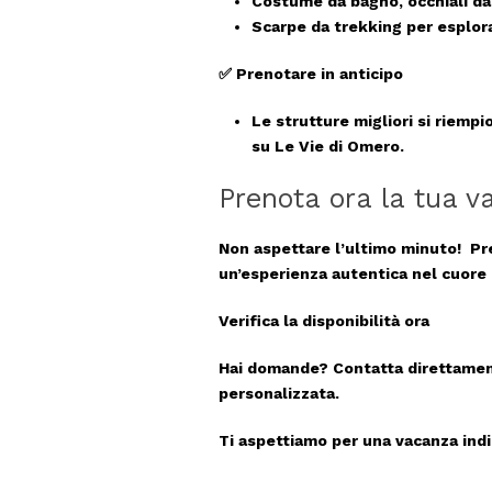
Costume da bagno, occhiali da
Scarpe da trekking per esplora
✅
Prenotare in anticipo
Le strutture migliori si riempi
su
Le Vie di Omero
.
Prenota ora la tua v
Non aspettare l’ultimo minuto!
Pr
un’esperienza autentica nel cuore 
Verifica la disponibilità ora
Hai domande?
Contatta direttame
personalizzata.
Ti aspettiamo per una vacanza ind