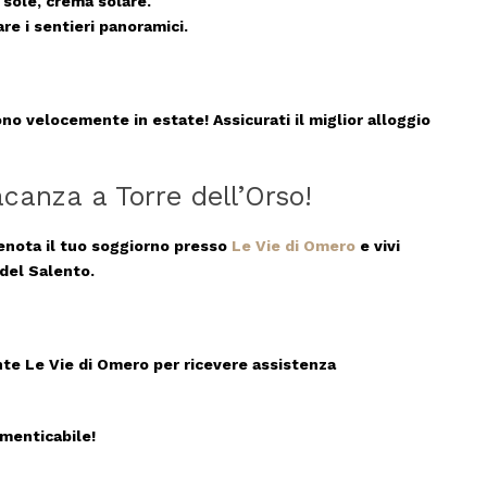
 sole, crema solare.
re i sentieri panoramici.
ono velocemente in estate! Assicurati il miglior alloggio
acanza a Torre dell’Orso!
enota il tuo soggiorno presso
Le Vie di Omero
e vivi
del Salento.
nte
Le Vie di Omero
per ricevere assistenza
imenticabile!