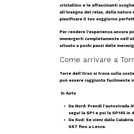
cristallino e le affascinanti scogl
all’insegna del relax, della natura 
pianificare il tuo soggiorno perfet
Per rendere l’esperienza ancora pi
immergerti completamente nell’at
situato a pochi passi dalle meravigl
Come arrivare a Torr
Torre dell’Orso si trova sulla cos
può essere raggiunta facilmente in
In Auto
Da
Nord
: Prendi l’autostrada A
segui la
SP1
e poi la
SP145
in d
Da
Sud
: Se vieni dalla Calabria
SS7 fino a Lecce.