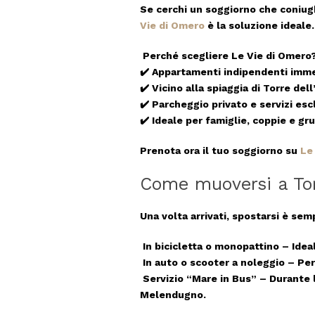
Se cerchi un soggiorno che coniug
Vie di Omero
è la soluzione ideale.
Perché scegliere Le Vie di Omero
✔️
Appartamenti indipendenti
imme
✔️
Vicino alla spiaggia
di Torre dell
✔️
Parcheggio privato e servizi escl
✔️
Ideale per famiglie, coppie e gru
Prenota ora il tuo soggiorno su
Le
Come muoversi a Tor
Una volta arrivati, spostarsi è se
In bicicletta o monopattino
– Ideal
In auto o scooter a noleggio
– Perf
Servizio “Mare in Bus”
– Durante l
Melendugno.