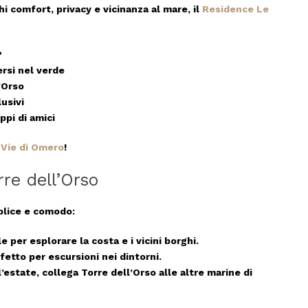
hi
comfort, privacy e vicinanza al mare
, il
Residence Le
?
rsi nel verde
’Orso
usivi
ppi di amici
 Vie di Omero
!
re dell’Orso
mplice e comodo:
e per esplorare la costa e i vicini borghi.
etto per escursioni nei dintorni.
’estate, collega Torre dell’Orso alle altre marine di