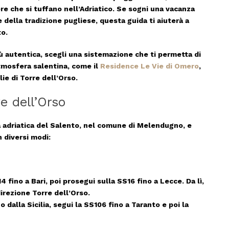
iere che si tuffano nell’Adriatico. Se sogni una vacanza
e della tradizione pugliese, questa guida ti aiuterà a
to.
ù autentica,
scegli una sistemazione che ti permetta di
mosfera salentina
, come il
Residence Le Vie di Omero
,
ie di Torre dell’Orso.
e dell’Orso
ta adriatica del Salento, nel comune di Melendugno, e
 diversi modi:
14 fino a
Bari
, poi prosegui sulla
SS16
fino a Lecce. Da lì,
irezione Torre dell’Orso.
 o dalla Sicilia, segui la SS106 fino a Taranto e poi la