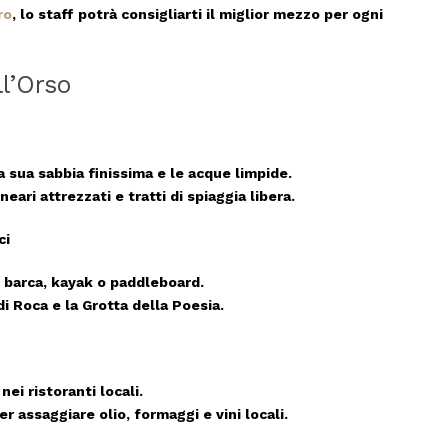
ro
, lo staff potrà consigliarti il miglior mezzo per ogni
l’Orso
la sua
sabbia finissima e le acque limpide
.
neari attrezzati
e tratti di
spiaggia libera
.
ci
n barca, kayak o paddleboard.
di Roca e la Grotta della Poesia
.
 nei ristoranti locali.
r assaggiare olio, formaggi e vini locali.