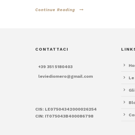
Continue Reading
CONTATTACI
LINK
Ho
+39 351 5180403
leviediomero@gmail.com
Le
Gl
Bl
CIS: LE07504342000026254
Co
CIN: IT075043B400086798