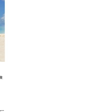
R
...