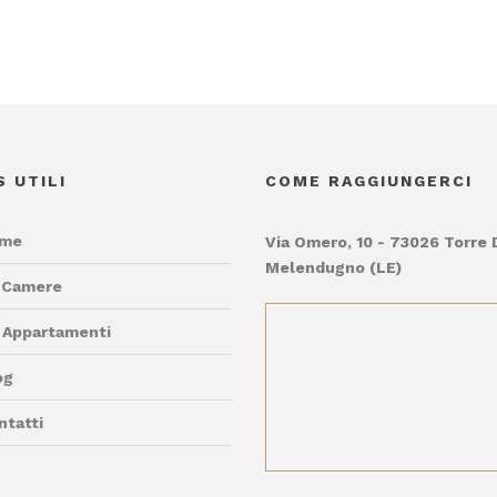
S UTILI
COME RAGGIUNGERCI
me
Via Omero, 10 - 73026 Torre 
Melendugno (LE)
 Camere
i Appartamenti
og
ntatti