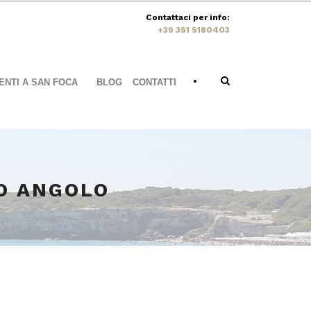
Contattaci per info:
+39 351 5180403
•
NTI A SAN FOCA
BLOG
CONTATTI
O ANGOLO