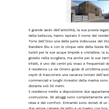
Il grande aedo dell’antichità, la sua poesia lega
della bellezza, hanno ispirato il nome del resid
Torre dell’Orso una delle perle indiscusse del lit
Bandiere Blu e con le cinque vele della Guida Blu
turisti per le sue acque limpide e cristalline, l
gioiello nella scogliera, ma anche per le sue ta
infatti, è uno dei centri più vivaci e frequentati 
Il residence Le vie Omero gode di un’ottima posi
ospiti di trascorrere una vacanza lontani dell’auto e
commerciali e luoghi ricreativi della marina sono
distante soli 50 metri.
Il residence mette a disposizione due appartament
costruzione. Gli alloggi sono completamente arred
relax e del comfort. Entrambi sono dotati di un
due ariose camere da letto e un bagno con box do