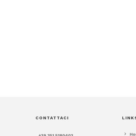
CONTATTACI
LINK
Ho
+39 351 5180403