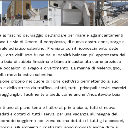
ta al fascino del viaggio dell’andare per mare e agli incantamenti
ence Le vie di Omero. Il complesso, di nuova costruzione, sorge a
orale adriatico salentino. Premiata con il riconoscimento delle
, Torre dell’Orso è una delle località balneari più apprezzata dai
a sua baia di sabbia finissima e bianca incastonata come prezioso
nte occasioni di svago e divertimento. La marina di Melendugno,
della movida estiva salentina.
zione proprio nel cuore di Torre dell’Orso permettendo ai suoi
 dello stress da traffico. Infatti, tutti i principali servizi esercizi
 raggiungibili facilmente a piedi, come anche l’incantevole baia
i uno al piano terra e l’altro al primo piano, tutti di nuova
ati e dotati di tutti i servizi per una vacanza all’insegna del
 comodo soggiorno con zona cucina dotata di tutti gli accessori,
ccia. Gli ambienti climatizzati, sono provvisti anche di tv a