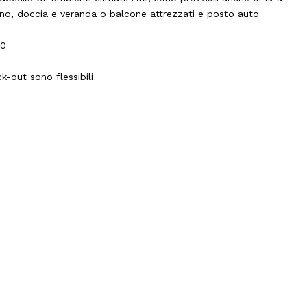
erno, doccia e veranda o balcone attrezzati e posto auto
30
k-out sono flessibili