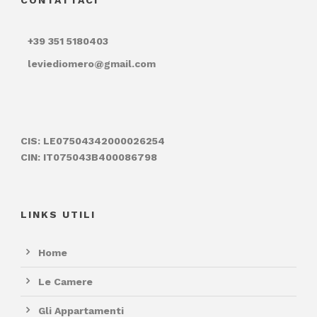
CONTATTACI
+39 351 5180403
leviediomero@gmail.com
CIS: LE07504342000026254
CIN: IT075043B400086798
LINKS UTILI
Home
Le Camere
Gli Appartamenti