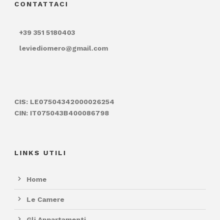
CONTATTACI
+39 351 5180403
leviediomero@gmail.com
CIS: LE07504342000026254
CIN: IT075043B400086798
LINKS UTILI
Home
Le Camere
Gli Appartamenti